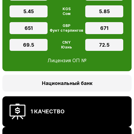
KGS
5.45
5.85
Сом
GBP
651
671
Фунт стерлингов
CNY
69.5
72.5
Юань
Лицензия ОП №
Национальный банк
1 КАЧЕСТВО