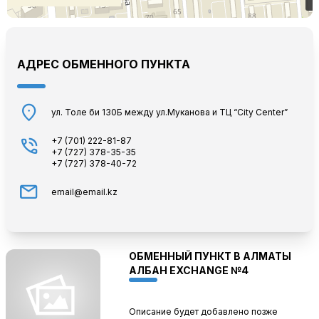
АДРЕС ОБМЕННОГО ПУНКТА
location_on
ул. Толе би 130Б между ул.Муканова и ТЦ “City Center”
phone_in_talk
+7 (701) 222-81-87
+7 (727) 378-35-35
+7 (727) 378-40-72
mail
email@email.kz
ОБМЕННЫЙ ПУНКТ В АЛМАТЫ
АЛБАН EXCHANGE №4