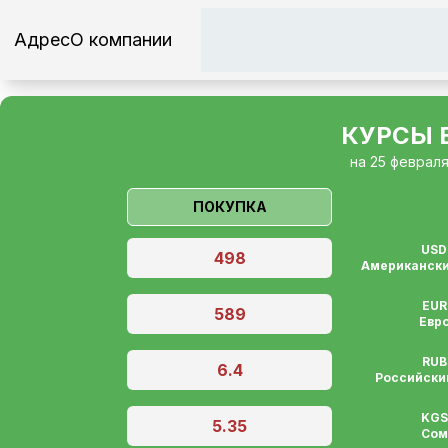
Адрес
О компании
КУРСЫ 
на 25 февраля
ПОКУПКА
USD
498
Американски
EUR
589
Евр
RUB
6.4
Российски
KGS
5.35
Сом