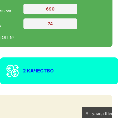
690
лингов
Y
74
ь
я ОП №
2 КАЧЕСТВО