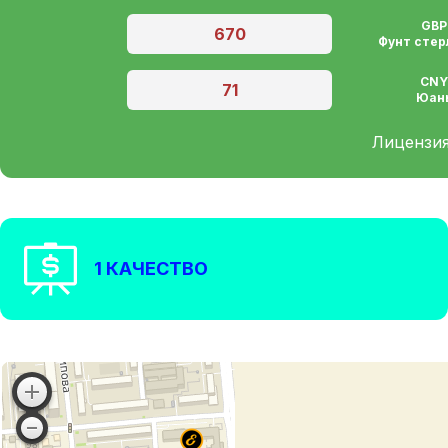
GBP
670
Фунт стер
CN
71
Юан
Лицензи
1 КАЧЕСТВО