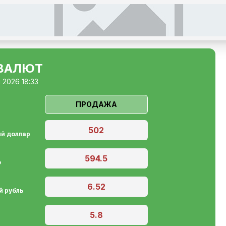
ВАЛЮТ
 2026 18:33
ПРОДАЖА
502
й доллар
594.5
о
6.52
й рубль
5.8