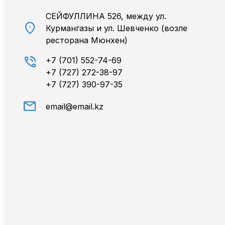
СЕЙФУЛЛИНА 526, между ул.
location_on
Курмангазы и ул. Шевченко (возле
ресторана Мюнхен)
phone_in_talk
+7 (701) 552-74-69
+7 (727) 272-38-97
+7 (727) 390-97-35
mail
email@email.kz